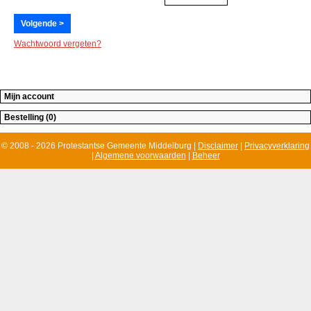
Wachtwoord vergeten?
Mijn account
Bestelling (0)
© 2008 - 2026 Protestantse Gemeente Middelburg |
Disclaimer
|
Privacyverklaring
|
Algemene voorwaarden
|
Beheer